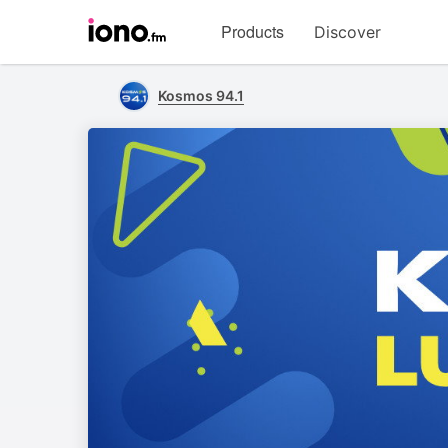
Visit
Products
Discover
iono.fm
homepage
Kosmos 94.1