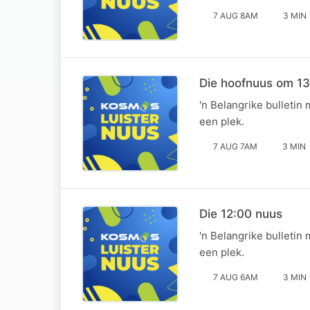
7 AUG 8AM
3 MIN
Die hoofnuus om 1
'n Belangrike bulletin
een plek.
7 AUG 7AM
3 MIN
Die 12:00 nuus
'n Belangrike bulletin
een plek.
7 AUG 6AM
3 MIN