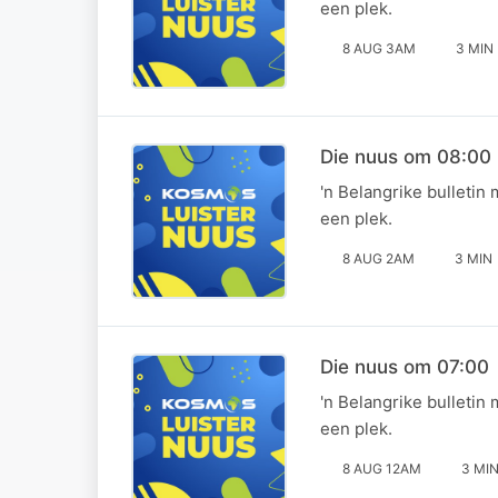
een plek.
8 AUG 3AM
3 MIN
Die nuus om 08:00
'n Belangrike bulletin
een plek.
8 AUG 2AM
3 MIN
Die nuus om 07:00
'n Belangrike bulletin
een plek.
8 AUG 12AM
3 MI