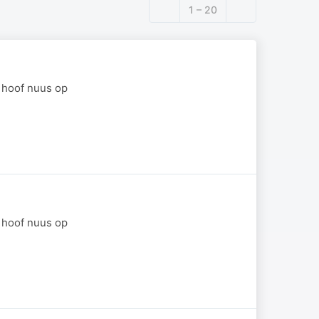
1 – 20
e hoof nuus op
e hoof nuus op