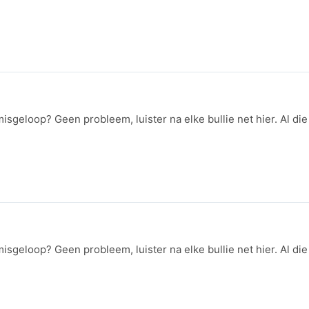
 misgeloop? Geen probleem, luister na elke bullie net hier. Al di
 misgeloop? Geen probleem, luister na elke bullie net hier. Al di
N