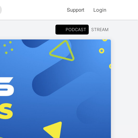
Support
Login
arch
PODCAST
STREAM