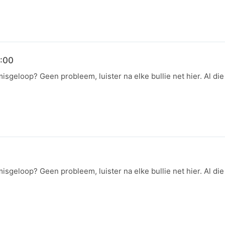
3:00
 misgeloop? Geen probleem, luister na elke bullie net hier. Al di
 misgeloop? Geen probleem, luister na elke bullie net hier. Al di