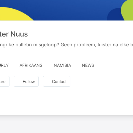
ter Nuus
angrike bulletin misgeloop? Geen probleem, luister na elke bu
RLY
AFRIKAANS
NAMIBIA
NEWS
are
Follow
Contact