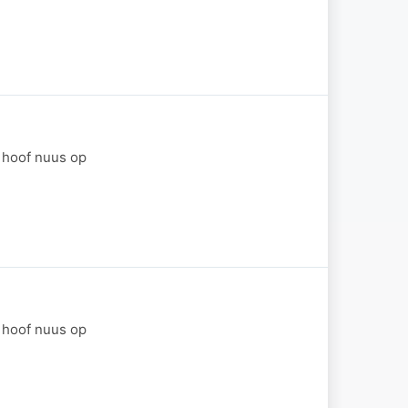
e hoof nuus op
e hoof nuus op