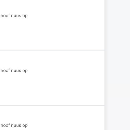
e hoof nuus op
e hoof nuus op
e hoof nuus op