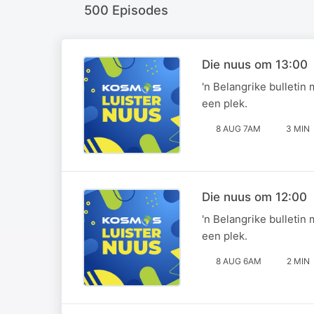
500 Episodes
Die nuus om 13:00
'n Belangrike bulletin
een plek.
8 AUG 7AM
3 MIN
Die nuus om 12:00
'n Belangrike bulletin
een plek.
8 AUG 6AM
2 MIN