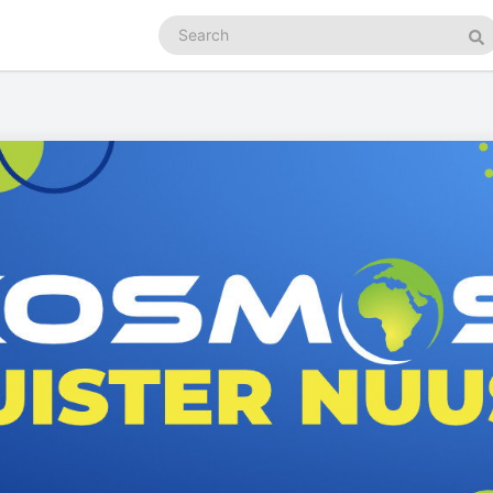
Search
podcasts
Se