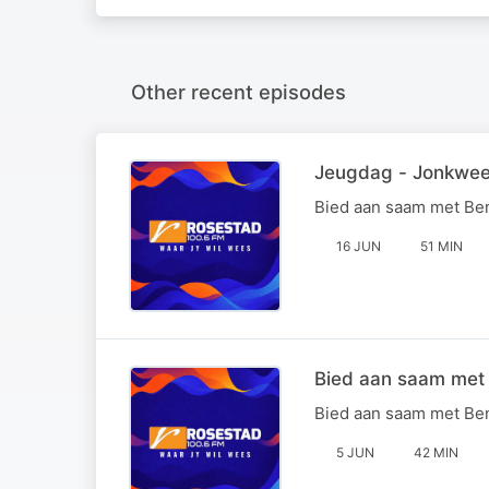
Other recent episodes
Jeugdag - Jonkwee
Bied aan saam met Ben
16 JUN
51 MIN
Bied aan saam met
Bied aan saam met Ben
5 JUN
42 MIN