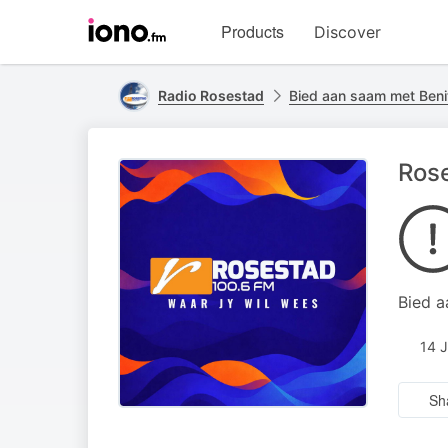
Visit
Products
Discover
iono.fm
homepage
Radio Rosestad
Bied aan saam met Beni
Rose
Bied a
14 
Sh