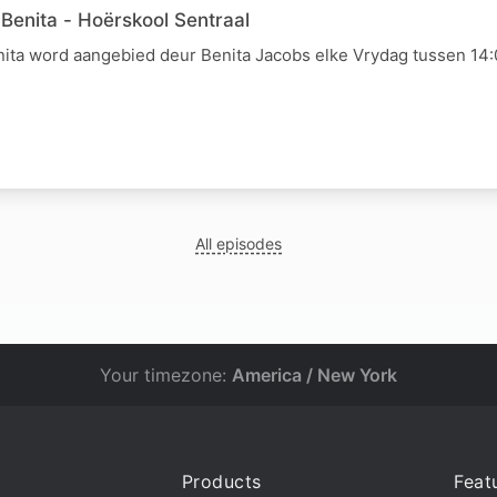
Benita - Hoërskool Sentraal
ita word aangebied deur Benita Jacobs elke Vrydag tussen 14:0
All episodes
Your timezone:
America / New York
Products
Feat