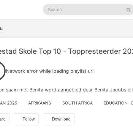
Search
podcasts
Se
ta
stad Skole Top 10 - Toppresteerder 20
Network error while loading playlist url
an saam met Benita word aangebied deur Benita Jacobs elk
JAN 2025
AFRIKAANS
SOUTH AFRICA
EDUCATION ·
are
Follow
Download