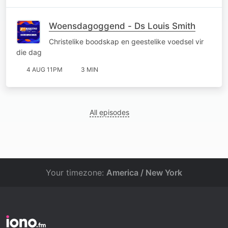
Woensdagoggend - Ds Louis Smith
Christelike boodskap en geestelike voedsel vir
die dag
4 AUG 11PM
3 MIN
All episodes
Your timezone:
America / New York