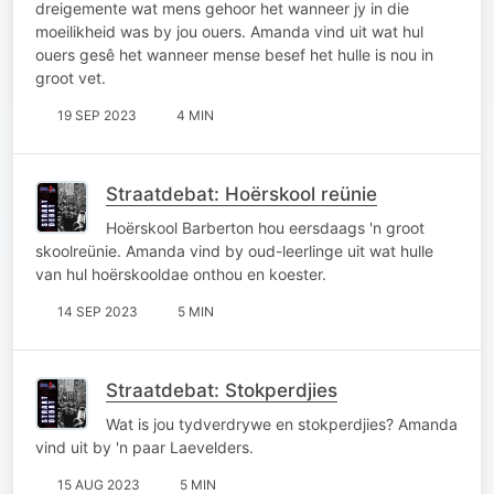
dreigemente wat mens gehoor het wanneer jy in die
moeilikheid was by jou ouers. Amanda vind uit wat hul
ouers gesê het wanneer mense besef het hulle is nou in
groot vet.
19 SEP 2023
4 MIN
Straatdebat: Hoërskool reünie
Hoërskool Barberton hou eersdaags 'n groot
skoolreünie. Amanda vind by oud-leerlinge uit wat hulle
van hul hoërskooldae onthou en koester.
14 SEP 2023
5 MIN
Straatdebat: Stokperdjies
Wat is jou tydverdrywe en stokperdjies? Amanda
vind uit by 'n paar Laevelders.
15 AUG 2023
5 MIN