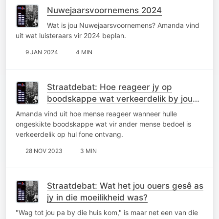
Nuwejaarsvoornemens 2024
Wat is jou Nuwejaarsvoornemens? Amanda vind
uit wat luisteraars vir 2024 beplan.
9 JAN 2024
4 MIN
Straatdebat: Hoe reageer jy op
boodskappe wat verkeerdelik by jou
uitkom?
Amanda vind uit hoe mense reageer wanneer hulle
ongeskikte boodskappe wat vir ander mense bedoel is
verkeerdelik op hul fone ontvang.
28 NOV 2023
3 MIN
Straatdebat: Wat het jou ouers gesê as
jy in die moeilikheid was?
"Wag tot jou pa by die huis kom," is maar net een van die