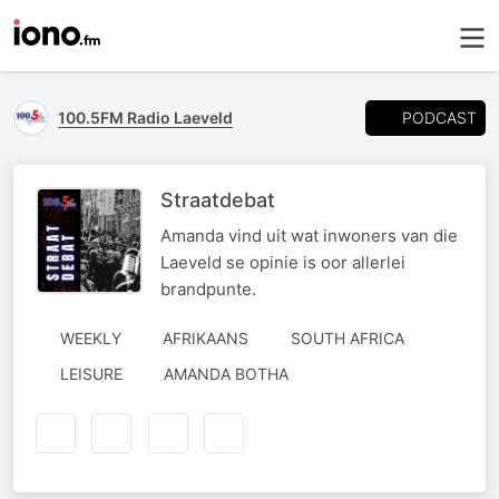
PODCAST
100.5FM Radio Laeveld
Straatdebat
Amanda vind uit wat inwoners van die
Laeveld se opinie is oor allerlei
brandpunte.
WEEKLY
AFRIKAANS
SOUTH AFRICA
AUTHORED
LEISURE
AMANDA BOTHA
BY