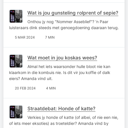
Wat is jou gunsteling rolprent of sepie?
Onthou jy nog "Nommer Asseblief"? 'n Paar
luisteraars dink steeds met genoegdoening daaraan terug.
5 MAR 2024
7 MIN
Wat moet in jou koskas wees?
Almal het iets waarsonder hulle bloot nie kan
klaarkom in die kombuis nie. Is dit vir jou koffie of dalk
eiers? Amanda vind uit.
20 FEB 2024
4 MIN
Straatdebat: Honde of katte?
Verkies jy honde of katte (of albei, of nie een nie,
of iets meer eksoties) as troeteldier? Amanda vind by