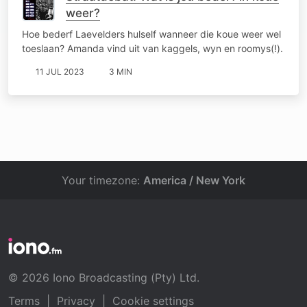
weer?
Hoe bederf Laevelders hulself wanneer die koue weer wel
toeslaan? Amanda vind uit van kaggels, wyn en roomys(!).
11 JUL 2023
3 MIN
Your timezone:
America / New York
© 2026 Iono Broadcasting (Pty) Ltd.
Terms
|
Privacy
|
Cookie settings