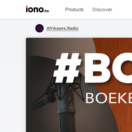
Visit
Products
Discover
iono.fm
homepage
Afrikaans.Radio