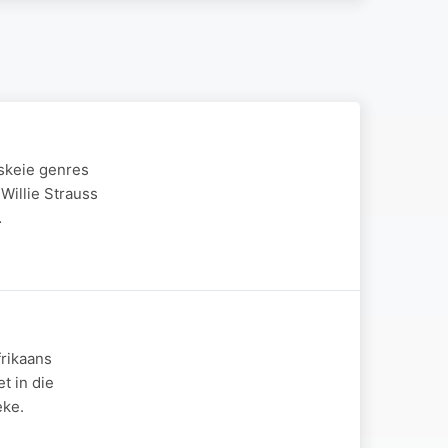
rskeie genres
 Willie Strauss
…
frikaans
t in die
eke.