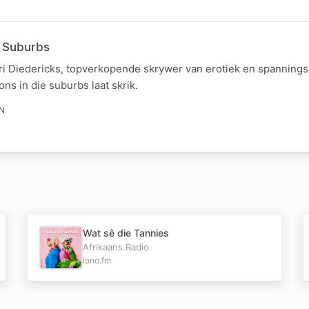
e Suburbs
ri Diedericks, topverkopende skrywer van erotiek en spannings
ns in die suburbs laat skrik.
IN
Wat sê die Tannies
Afrikaans.Radio
iono.fm