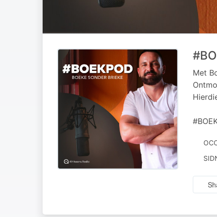
#BO
Met Bo
Ontmoe
Hierdi
#BOEK
OCC
AUT
SID
BY
Sh