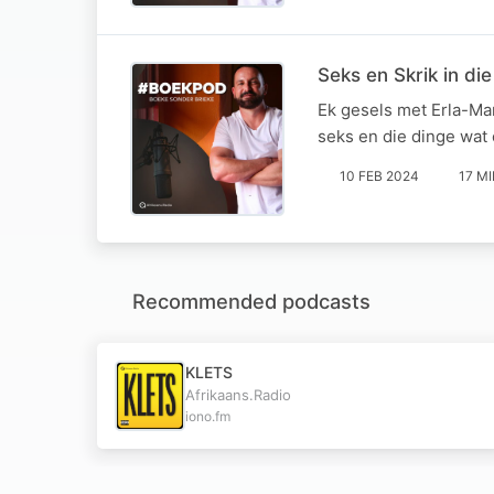
Seks en Skrik in di
Ek gesels met Erla-Ma
seks en die dinge wat o
10 FEB 2024
17 M
Recommended podcasts
KLETS
Afrikaans.Radio
iono.fm