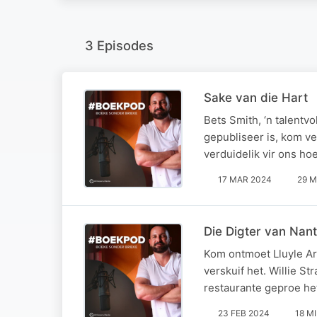
3 Episodes
Sake van die Hart
Bets Smith, ‘n talentv
gepubliseer is, kom ve
verduidelik vir ons ho
17 MAR 2024
29 M
Die Digter van Nan
Kom ontmoet Lluyle Ar
verskuif het. Willie St
restaurante geproe he
23 FEB 2024
18 M