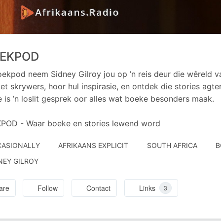
EKPOD
ekpod neem Sidney Gilroy jou op ’n reis deur die wêreld v
t skrywers, hoor hul inspirasie, en ontdek die stories agter
e is ’n loslit gesprek oor alles wat boeke besonders maak.
POD - Waar boeke en stories lewend word
ASIONALLY
AFRIKAANS EXPLICIT
SOUTH AFRICA
B
HORED
NEY GILROY
are
Follow
Contact
Links
3