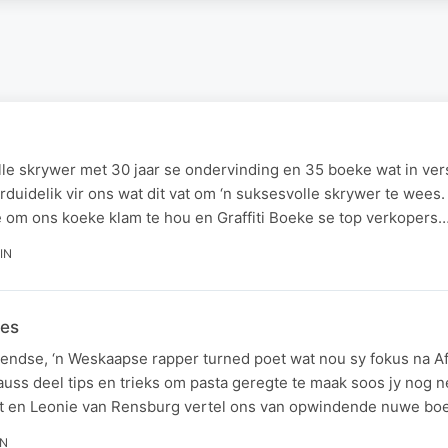
olle skrywer met 30 jaar se ondervinding en 35 boeke wat in ve
rduidelik vir ons wat dit vat om ‘n suksesvolle skrywer te wees.
e om ons koeke klam te hou en Graffiti Boeke se top verkopers
IN
tes
endse, ‘n Weskaapse rapper turned poet wat nou sy fokus na A
rauss deel tips en trieks om pasta geregte te maak soos jy nog ne
t en Leonie van Rensburg vertel ons van opwindende nuwe bo
IN