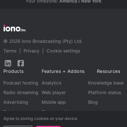
Your timezone:
America / New York
© 2026 Iono Broadcasting (Pty) Ltd.
Terms
|
Privacy
|
Cookie settings
Follow
Follow
us
us
Products
Features + Addons
Resources
on
on
LinkedIn
Facebook
Podcast hosting
Analytics
Knowledge base
Radio streaming
Web player
Platform status
Advertising
Mobile app
Blog
Pricing
Stream archive
Agree to storing cookies on your device.
Recognition