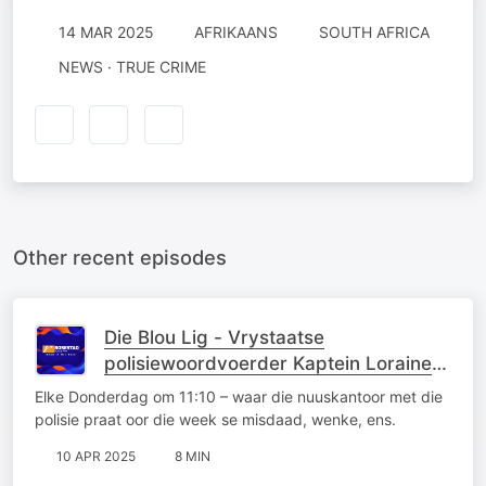
14 MAR 2025
AFRIKAANS
SOUTH AFRICA
NEWS · TRUE CRIME
Other recent episodes
Die Blou Lig - Vrystaatse
polisiewoordvoerder Kaptein Loraine
Earl
Elke Donderdag om 11:10 – waar die nuuskantoor met die
polisie praat oor die week se misdaad, wenke, ens.
10 APR 2025
8 MIN