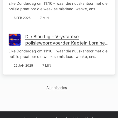
Earl
Elke Donderdag om 11:10 – waar die nuuskantoor met die
polisie praat oor die week se misdaad, wenke, ens.
6 FEB 2025
7 MIN
Die Blou Lig - Vrystaatse
polisiewoordvoerder Kaptein Loraine
Earl
Elke Donderdag om 11:10 – waar die nuuskantoor met die
polisie praat oor die week se misdaad, wenke, ens.
22 JAN 2025
7 MIN
All episodes