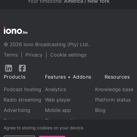
Your timezone:
America / New York
© 2026 Iono Broadcasting (Pty) Ltd.
Terms
|
Privacy
|
Cookie settings
Follow
Follow
us
us
Products
Features + Addons
Resources
on
on
LinkedIn
Facebook
Podcast hosting
Analytics
Knowledge base
Radio streaming
Web player
Platform status
Advertising
Mobile app
Blog
Pricing
Stream archive
Agree to storing cookies on your device.
Recognition