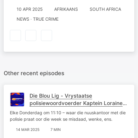
10 APR 2025
AFRIKAANS
SOUTH AFRICA
NEWS · TRUE CRIME
Other recent episodes
Die Blou Lig - Vrystaatse
polisiewoordvoerder Kaptein Loraine
Earl
Elke Donderdag om 11:10 – waar die nuuskantoor met die
polisie praat oor die week se misdaad, wenke, ens.
14 MAR 2025
7 MIN