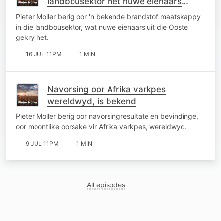
landbousektor het nuwe eienaars
gekry
Pieter Moller berig oor 'n bekende brandstof maatskappy
in die landbousektor, wat nuwe eienaars uit die Ooste
gekry het.
16 JUL 11PM
1 MIN
Navorsing oor Afrika varkpes
wereldwyd, is bekend
Pieter Moller berig oor navorsingresultate en bevindinge,
oor moontlike oorsake vir Afrika varkpes, wereldwyd.
9 JUL 11PM
1 MIN
All episodes