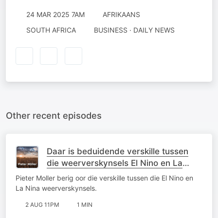
24 MAR 2025 7AM
AFRIKAANS
SOUTH AFRICA
BUSINESS · DAILY NEWS
Other recent episodes
Daar is beduidende verskille tussen
die weerverskynsels El Nino en La
Nina
Pieter Moller berig oor die verskille tussen die El Nino en
La Nina weerverskynsels.
2 AUG 11PM
1 MIN