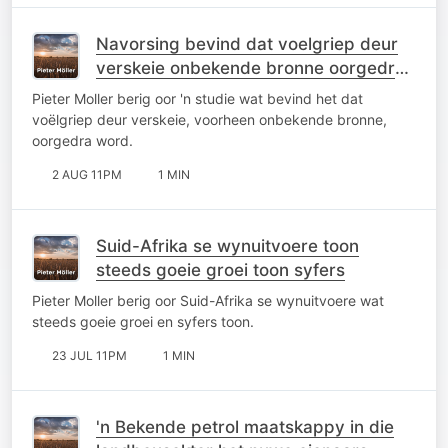
Navorsing bevind dat voelgriep deur
verskeie onbekende bronne oorgedra
word
Pieter Moller berig oor 'n studie wat bevind het dat
voëlgriep deur verskeie, voorheen onbekende bronne,
oorgedra word.
2 AUG 11PM
1 MIN
Suid-Afrika se wynuitvoere toon
steeds goeie groei toon syfers
Pieter Moller berig oor Suid-Afrika se wynuitvoere wat
steeds goeie groei en syfers toon.
23 JUL 11PM
1 MIN
'n Bekende petrol maatskappy in die