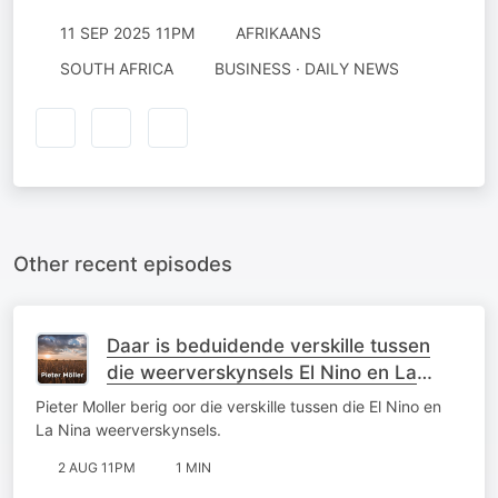
11 SEP 2025 11PM
AFRIKAANS
SOUTH AFRICA
BUSINESS · DAILY NEWS
Other recent episodes
Daar is beduidende verskille tussen
die weerverskynsels El Nino en La
Nina
Pieter Moller berig oor die verskille tussen die El Nino en
La Nina weerverskynsels.
2 AUG 11PM
1 MIN