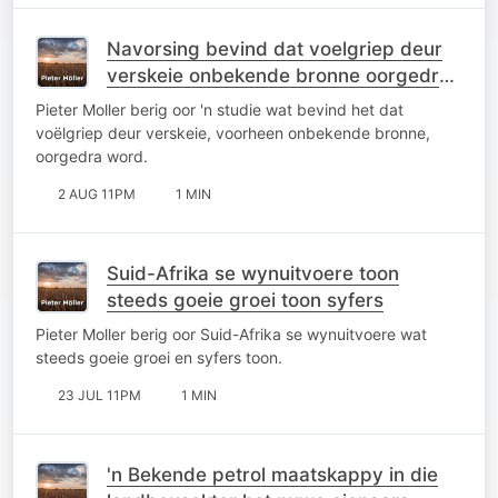
Navorsing bevind dat voelgriep deur
verskeie onbekende bronne oorgedra
word
Pieter Moller berig oor 'n studie wat bevind het dat
voëlgriep deur verskeie, voorheen onbekende bronne,
oorgedra word.
2 AUG 11PM
1 MIN
Suid-Afrika se wynuitvoere toon
steeds goeie groei toon syfers
Pieter Moller berig oor Suid-Afrika se wynuitvoere wat
steeds goeie groei en syfers toon.
23 JUL 11PM
1 MIN
'n Bekende petrol maatskappy in die