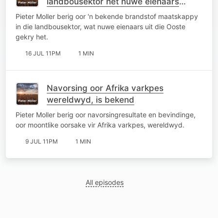
landbousektor het nuwe eienaars
gekry
Pieter Moller berig oor 'n bekende brandstof maatskappy
in die landbousektor, wat nuwe eienaars uit die Ooste
gekry het.
16 JUL 11PM
1 MIN
Navorsing oor Afrika varkpes
wereldwyd, is bekend
Pieter Moller berig oor navorsingresultate en bevindinge,
oor moontlike oorsake vir Afrika varkpes, wereldwyd.
9 JUL 11PM
1 MIN
All episodes